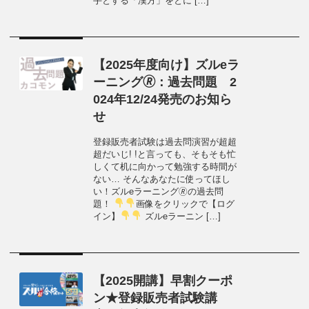
手とする「漢方」をとに […]
【2025年度向け】ズルeラ
ーニング🄬：過去問題 2
024年12/24発売のお知ら
せ
登録販売者試験は過去問演習が超超
超だいじ! !と言っても、そもそも忙
しくて机に向かって勉強する時間が
ない… そんなあなたに使ってほし
い！ズルeラーニング🄬の過去問
題！
画像をクリックで【ログ
イン】
ズルeラーニン […]
【2025開講】早割クーポ
ン★登録販売者試験講