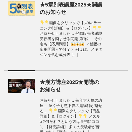
★5章別表講座2025★開講
のお知らせ
画像をクリックで【ズルeラー
ニング®詳細】＆【ログイン】
お待たせしました… 登録販売者試験
受験者を悩ませる問題 第1位… その
名も【応用問題】
＜登販の
応用問題って何？＞ 例えば、メキタ
ジンを含む成分表 […]
★漢方講座2025★開講の
お知らせ
お待たせしました… 毎年大人気の講
座… 泣く子も黙る愛の鬼講師が魅せ
る…
画像をクリックで【商品
詳細】＆【ログイン】
／ズル
e？何それ？という方は最初にココ
＼ 【発売詳細】 多くの受験者が苦