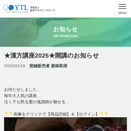
MENU
お知らせ
INFORMATION
★漢方講座2025★開講のお知らせ
2025/02/18
登録販売者
資格取得
お待たせしました…
毎年大人気の講座…
泣く子も黙る愛の鬼講師が魅せる…
画像をクリックで【商品詳細】＆【ログイン】