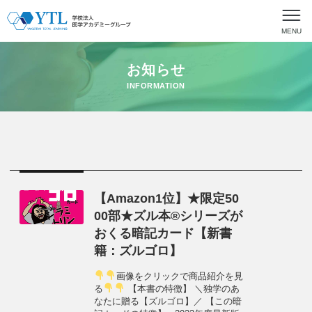
MENU
お知らせ
INFORMATION
【Amazon1位】★限定50
00部★ズル本®シリーズが
おくる暗記カード【新書
籍：ズルゴロ】
画像をクリックで商品紹介を見
る
【本書の特徴】 ＼独学のあ
なたに贈る【ズルゴロ】／ 【この暗