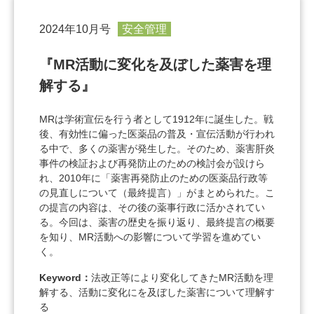
2024年10月号
安全管理
『MR活動に変化を及ぼした薬害を理
解する』
MRは学術宣伝を行う者として1912年に誕生した。戦
後、有効性に偏った医薬品の普及・宣伝活動が行われ
る中で、多くの薬害が発生した。そのため、薬害肝炎
事件の検証および再発防止のための検討会が設けら
れ、2010年に「薬害再発防止のための医薬品行政等
の見直しについて（最終提言）」がまとめられた。こ
の提言の内容は、その後の薬事行政に活かされてい
る。今回は、薬害の歴史を振り返り、最終提言の概要
を知り、MR活動への影響について学習を進めてい
く。
Keyword：
法改正等により変化してきたMR活動を理
解する、活動に変化にを及ぼした薬害について理解す
る