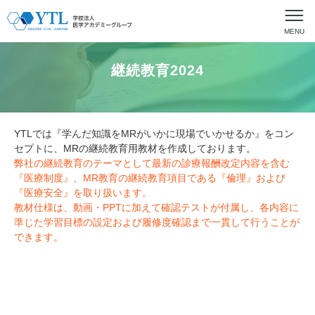
MENU
継続教育2024
YTLでは『学んだ知識をMRがいかに現場でいかせるか』をコン
セプトに、MRの継続教育用教材を作成しております。
弊社の継続教育のテーマとして最新の診療報酬改定内容を含む
『医療制度』、MR教育の継続教育項目である『倫理』および
『医療安全』を取り扱います。
教材仕様は、動画・PPTに加えて確認テストが付属し、各内容に
準じた学習目標の設定および履修度確認まで一貫して行うことが
できます。