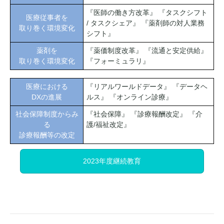
『医師の働き方改革』 『タスクシフト
医療従事者を
/ タスクシェア』 『薬剤師の対人業務
取り巻く環境変化
シフト』
薬剤を
『薬価制度改革』 『流通と安定供給』
取り巻く環境変化
『フォーミュラリ』
医療における
『リアルワールドデータ』 『データヘ
DXの進展
ルス』 『オンライン診療』
社会保障制度からみ
『社会保障』 『診療報酬改定』 『介
る
護/福祉改定』
診療報酬等の改定
2023年度継続教育