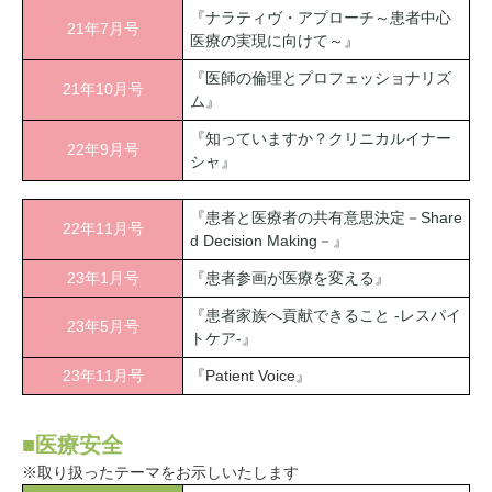
『ナラティヴ・アプローチ～患者中心
21年7月号
医療の実現に向けて～』
『医師の倫理とプロフェッショナリズ
21年10月号
ム』
『知っていますか？クリニカルイナー
22年9月号
シャ』
『患者と医療者の共有意思決定－Share
22年11月号
d Decision Making－』
23年1月号
『患者参画が医療を変える』
『患者家族へ貢献できること -レスパイ
23年5月号
トケア-』
23年11月号
『Patient Voice』
■医療安全
※取り扱ったテーマをお示しいたします