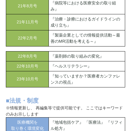
『病院等における医療安全の取り組
21年8月号
み』
『治療・診療におけるガイドラインの
21年11月号
成り立ち』
『製薬企業としての情報提供活動～最
22年2月号
善のMR活動を考える～』
22年8月号
『薬剤師の取り組みの変化』
22年10月号
『ヘルスリテラシー』
『知っていますか？医療者カンファレ
23年10月号
ンスの視点』
■法規・制度
※情報更新し、 再編集等で提供可能です。 ここではキーワード
のみお示しします
医療機関を
『地域包括ケア』 「医療法』 『リフィ
取り巻く環境変化
ル処方』